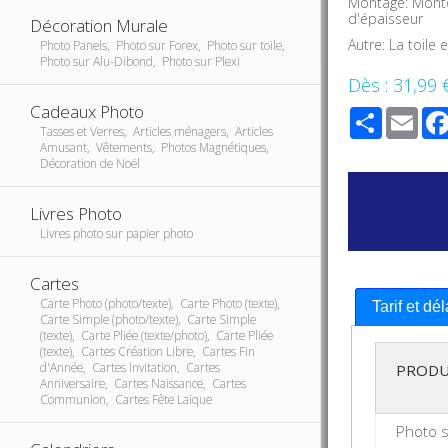
Montage: Monté
d'épaisseur
Décoration Murale
Autre: La toile
Photo Panels, Photo sur Forex, Photo sur toile,
Photo sur Alu-Dibond, Photo sur Plexi
Dès :
31,99 
Cadeaux Photo
Share
Ema
Tasses et Verres, Articles ménagers, Articles
Amusant, Vêtements, Photos Magnétiques,
Décoration de Noël
Livres Photo
Livres photo sur papier photo
Cartes
Carte Photo (photo/texte), Carte Photo (texte),
Tarif et dé
Carte Simple (photo/texte), Carte Simple
(texte), Carte Pliée (texte/photo), Carte Pliée
(texte), Cartes Création Libre, Cartes Fin
d'Année, Cartes Invitation, Cartes
PRODU
Anniversaire, Cartes Naissance, Cartes
Communion, Cartes Fête Laïque
Photo s