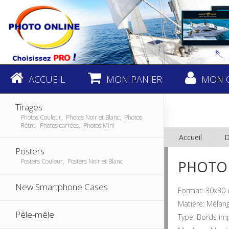
ACCUEIL
MON PANIER
MON 
Tirages
Photos Couleur, Photos Noir et Blanc, Photos
Rétro, Photos carrées, Photos Mini
Accueil
D
Posters
Posters Couleur, Posters Noir et Blanc
PHOTO 
New Smartphone Cases
Format: 30x30
Matière: Mélan
Pêle-mêle
Type: Bords im