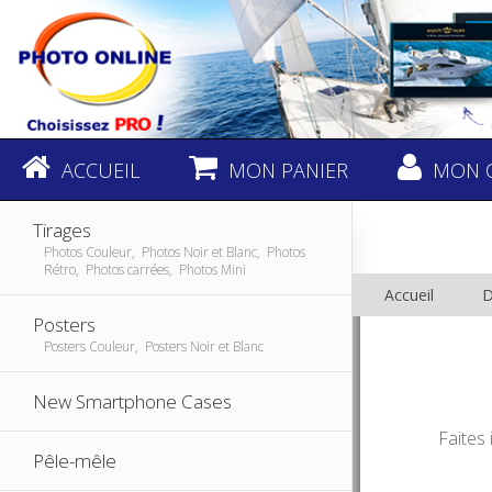
ACCUEIL
MON PANIER
MON 
Tirages
Photos Couleur, Photos Noir et Blanc, Photos
Rétro, Photos carrées, Photos Mini
Accueil
D
Posters
Posters Couleur, Posters Noir et Blanc
New Smartphone Cases
Faites
Pêle-mêle