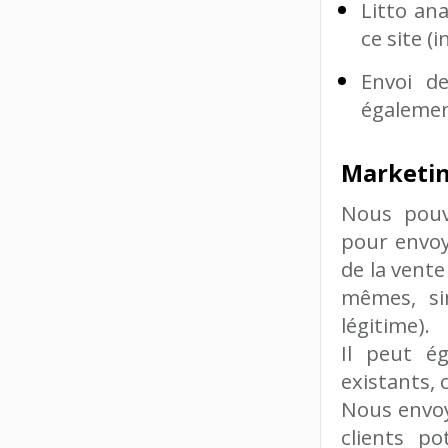
Litto an
ce site (i
Envoi de
égalemen
Marketin
Nous pouvo
pour envoye
de la vent
mêmes, si
légitime).
Il peut ég
existants, 
Nous envoyo
clients p