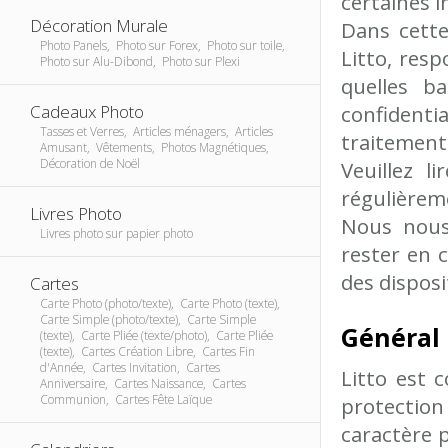
certaines i
Décoration Murale
Dans cette
Photo Panels, Photo sur Forex, Photo sur toile,
Litto, resp
Photo sur Alu-Dibond, Photo sur Plexi
quelles ba
Cadeaux Photo
confidenti
Tasses et Verres, Articles ménagers, Articles
traitement
Amusant, Vêtements, Photos Magnétiques,
Décoration de Noël
Veuillez l
régulièrem
Livres Photo
Nous nous 
Livres photo sur papier photo
rester en 
des disposi
Cartes
Carte Photo (photo/texte), Carte Photo (texte),
Carte Simple (photo/texte), Carte Simple
Général
(texte), Carte Pliée (texte/photo), Carte Pliée
(texte), Cartes Création Libre, Cartes Fin
d'Année, Cartes Invitation, Cartes
Litto est 
Anniversaire, Cartes Naissance, Cartes
Communion, Cartes Fête Laïque
protection
caractère 