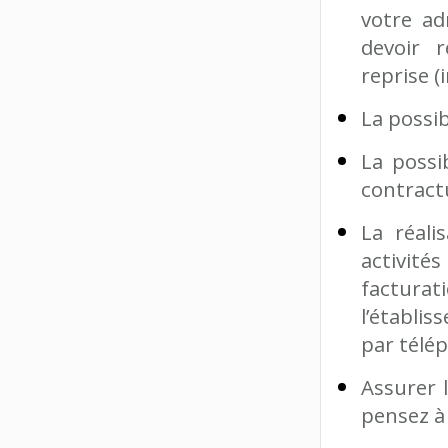
votre ad
devoir 
reprise (
La possib
La possib
contractu
La réali
activité
factura
l’établi
par télép
Assurer 
pensez à 