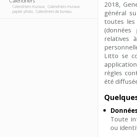
Calendriers
2018, Gene
Calendriers muraux, Calendriers muraux
général su
papier photo, Calendriers de bureau
toutes les
(données p
relatives 
personnell
Litto se c
applicatio
règles con
été diffusé
Quelques
Données
Toute in
ou identif