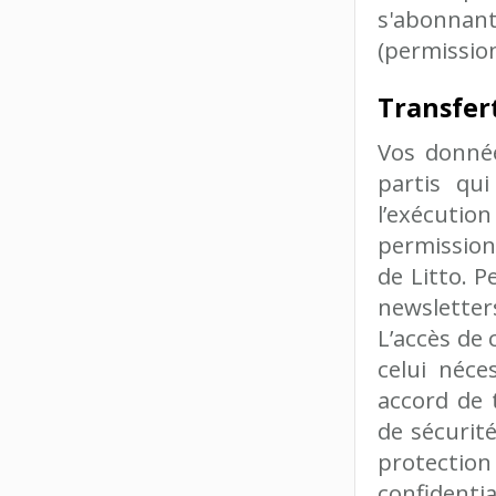
s'abonnan
(permission
Transfert
Vos donné
partis qu
l’exécutio
permission
de Litto. P
newsletter
L’accès de 
celui néce
accord de 
de sécurit
protection
confidentia