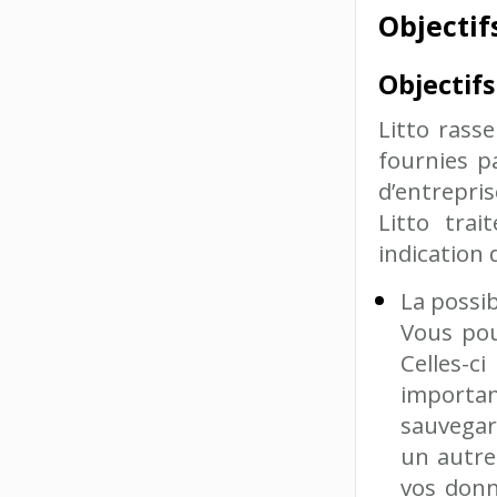
Objectif
Objectif
Litto rasse
fournies p
d’entrepris
Litto trai
indication 
La possib
Vous pou
Celles-c
importa
sauvegar
un autre
vos donn