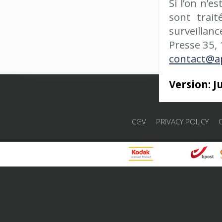
Si l’on n’e
sont trait
surveillan
Presse 35, 
contact@a
Version: J
CGV
PRIVACY POLICY