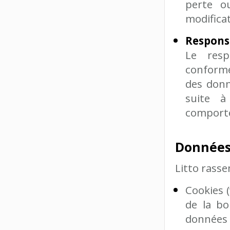
perte ou
modifica
Responsa
Le resp
conforme
des donn
suite à
comporte
Données
Litto rass
Cookies 
de la bo
données 