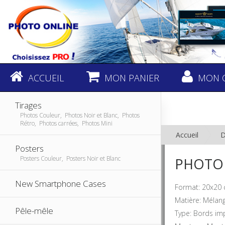
ACCUEIL
MON PANIER
MON 
Tirages
Photos Couleur, Photos Noir et Blanc, Photos
Rétro, Photos carrées, Photos Mini
Accueil
D
Posters
Posters Couleur, Posters Noir et Blanc
PHOTO 
New Smartphone Cases
Format: 20x20
Matière: Mélan
Pêle-mêle
Type: Bords im