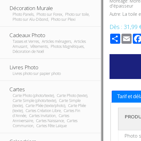
Montage: Monté
d'épaisseur
Décoration Murale
Autre: La toile
Photo Panels, Photo sur Forex, Photo sur toile,
Photo sur Alu-Dibond, Photo sur Plexi
Dès :
31,99 
Cadeaux Photo
Share
Ema
Tasses et Verres, Articles ménagers, Articles
Amusant, Vêtements, Photos Magnétiques,
Décoration de Noël
Livres Photo
Livres photo sur papier photo
Cartes
Carte Photo (photo/texte), Carte Photo (texte),
Tarif et dé
Carte Simple (photo/texte), Carte Simple
(texte), Carte Pliée (texte/photo), Carte Pliée
(texte), Cartes Création Libre, Cartes Fin
d'Année, Cartes Invitation, Cartes
PRODU
Anniversaire, Cartes Naissance, Cartes
Communion, Cartes Fête Laïque
Photo s