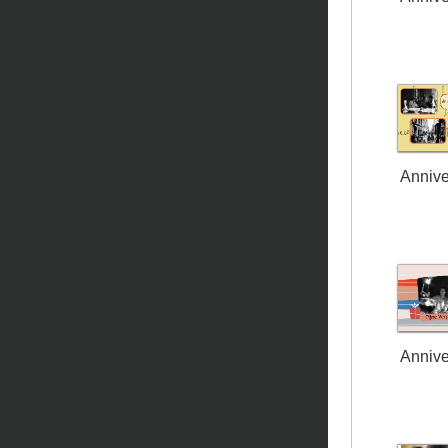
Annive
Annive