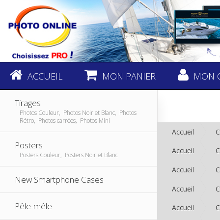
ACCUEIL
MON PANIER
MON 
Tirages
Photos Couleur, Photos Noir et Blanc, Photos
Rétro, Photos carrées, Photos Mini
Accueil
C
Posters
Accueil
C
Posters Couleur, Posters Noir et Blanc
Accueil
C
New Smartphone Cases
Accueil
C
Pêle-mêle
Accueil
C