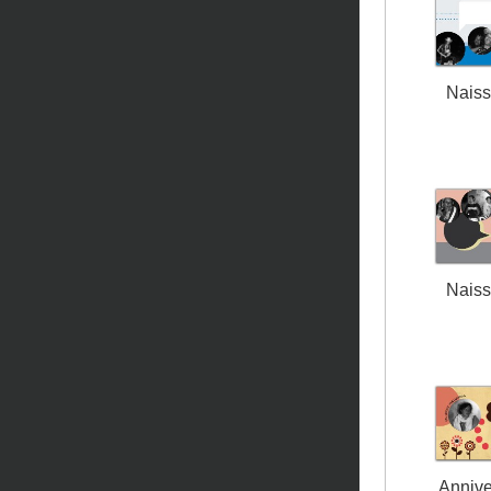
Nais
Nais
Annive