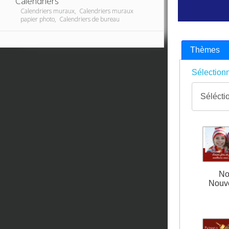
Calendriers
Calendriers muraux, Calendriers muraux
papier photo, Calendriers de bureau
Thèmes
Sélectionn
No
Nouv