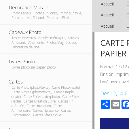
Accueil
C
Décoration Murale
Photo Panels, Photo sur Forex, Photo sur toile,
Accueil
C
Photo sur Alu-Dibond, Photo sur Plexi
Accueil
C
Cadeaux Photo
Tasses et Verres, Articles ménagers, Articles
CARTE 
Amusant, Vêtements, Photos Magnétiques,
Décoration de Noël
PAPIER
Livres Photo
Format: 17x12 
Livres photo sur papier photo
Finition: Impri
Cartes
Livré avec enve
Carte Photo (photo/texte), Carte Photo (texte),
Carte Simple (photo/texte), Carte Simple
Dès :
2,14 €
(texte), Carte Pliée (texte/photo), Carte Pliée
Share
Ema
(texte), Cartes Création Libre, Cartes Fin
d'Année, Cartes Invitation, Cartes
Anniversaire, Cartes Naissance, Cartes
Communion, Cartes Fête Laïque