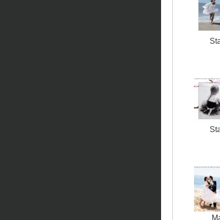
St
St
Ma