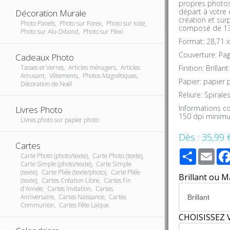
propres photos
départ à votre
Décoration Murale
création et sur
Photo Panels, Photo sur Forex, Photo sur toile,
composé de 13 
Photo sur Alu-Dibond, Photo sur Plexi
Format: 28,71 x
Couverture: Pa
Cadeaux Photo
Finition: Brilla
Tasses et Verres, Articles ménagers, Articles
Amusant, Vêtements, Photos Magnétiques,
Papier: papier
Décoration de Noël
Reliure: Spirale
Informations c
Livres Photo
150 dpi minimu
Livres photo sur papier photo
Dès :
35,99 
Cartes
Share
Ema
Carte Photo (photo/texte), Carte Photo (texte),
Carte Simple (photo/texte), Carte Simple
(texte), Carte Pliée (texte/photo), Carte Pliée
Brillant ou M
(texte), Cartes Création Libre, Cartes Fin
d'Année, Cartes Invitation, Cartes
Anniversaire, Cartes Naissance, Cartes
Communion, Cartes Fête Laïque
CHOISISSEZ