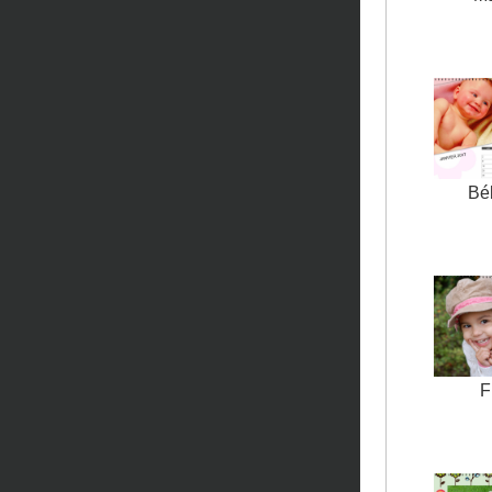
Béb
F