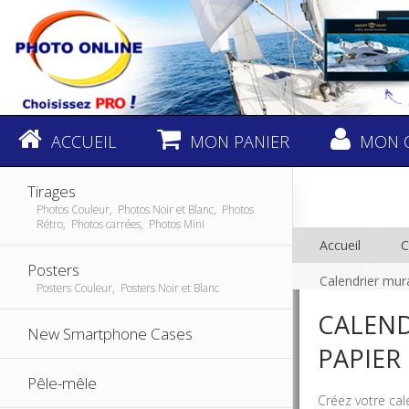
ACCUEIL
MON PANIER
MON 
Tirages
Photos Couleur, Photos Noir et Blanc, Photos
Rétro, Photos carrées, Photos Mini
Accueil
C
Posters
Calendrier mur
Posters Couleur, Posters Noir et Blanc
CALEND
New Smartphone Cases
PAPIER
Pêle-mêle
Créez votre cal