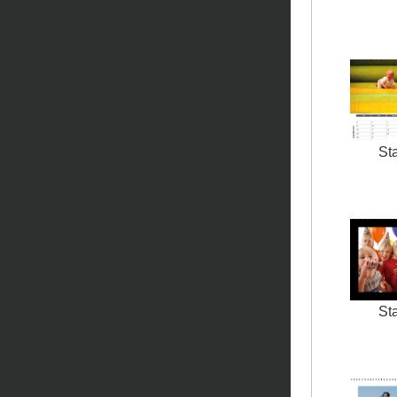
St
St