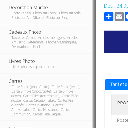
Dès :
24,9
Décoration Murale
Photo Panels, Photo sur Forex, Photo sur toile,
Share
E
Photo sur Alu-Dibond, Photo sur Plexi
Cadeaux Photo
Tasses et Verres, Articles ménagers, Articles
Amusant, Vêtements, Photos Magnétiques,
Décoration de Noël
Livres Photo
Livres photo sur papier photo
Cartes
Tarif et 
Carte Photo (photo/texte), Carte Photo (texte),
Carte Simple (photo/texte), Carte Simple
(texte), Carte Pliée (texte/photo), Carte Pliée
(texte), Cartes Création Libre, Cartes Fin
PRO
d'Année, Cartes Invitation, Cartes
Anniversaire, Cartes Naissance, Cartes
Communion, Cartes Fête Laïque
Post