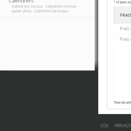
Calendriers
* +2 jours o
Calendriers muraux, Calendriers muraux
papier photo, Calendriers de bureau
FRAI
Frais
Frais
Tous les pr
CGV
PRIVACY