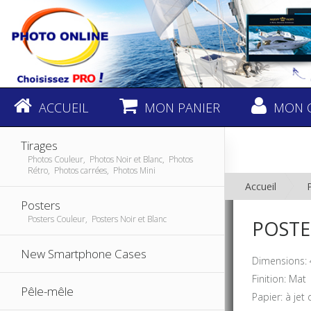
ACCUEIL
MON PANIER
MON 
Tirages
Photos Couleur, Photos Noir et Blanc, Photos
Rétro, Photos carrées, Photos Mini
Accueil
Posters
Posters Couleur, Posters Noir et Blanc
POSTE
New Smartphone Cases
Dimensions: 
Finition: Mat
Pêle-mêle
Papier: à jet