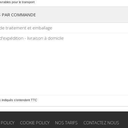
uvrables pour le transport
S PAR COMMANDE
 de traitement et emballage
 d'expédition - livraison à domicile
ix indiqués s'entendent TTC
 POLICY
COOKIE POLICY
NOS TARIFS
CONTACTEZ NOUS