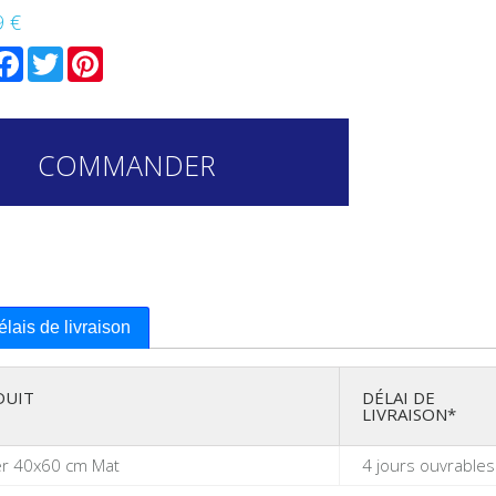
9 €
mail
Facebook
Twitter
Pinterest
COMMANDER
délais de livraison
DUIT
DÉLAI DE
LIVRAISON*
er 40x60 cm Mat
4 jours ouvrables