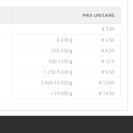
PRIX UNITAIRE
€ 3,99
0-200 g
€ 3,50
200-350 g
€ 6,50
350-1250 g
€ 7,15
1.250-5.000 g
€ 9,50
5.000-10.000 g
€ 12,00
+ 10.000 g
€ 14,50