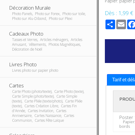
Papier: papier
Décoration Murale
Dès :
1,99 €
Photo Panels, Photo sur Forex, Photo sur toile,
Photo sur Alu-Dibond, Photo sur Plexi
Share
Ema
Cadeaux Photo
Tasses et Verres, Articles ménagers, Articles
Amusant, Vêtements, Photos Magnétiques,
Décoration de Noël
Livres Photo
Livres photo sur papier photo
Tarif et dé
Cartes
Carte Photo (photo/texte), Carte Photo (texte),
Carte Simple (photo/texte), Carte Simple
PRODU
(texte), Carte Pliée (texte/photo), Carte Pliée
(texte), Cartes Création Libre, Cartes Fin
d'Année, Cartes Invitation, Cartes
Anniversaire, Cartes Naissance, Cartes
Poster 
Communion, Cartes Fête Laïque
Papier: 
bords