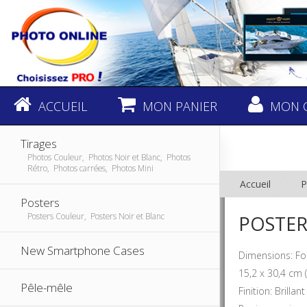
ACCUEIL
MON PANIER
MON 
Tirages
Photos Couleur, Photos Noir et Blanc, Photos
Rétro, Photos carrées, Photos Mini
Accueil
P
Posters
Posters Couleur, Posters Noir et Blanc
POSTER 
New Smartphone Cases
Dimensions: F
15,2 x 30,4 cm (
Pêle-mêle
Finition: Brill