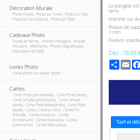
Le plexiglas es
Décoration Murale
verre.
Photo Panels, Photo sur Forex, Photo sur toile,
Imprimé sur du 
Photo sur Alu-Dibond, Photo sur Plexi
Plaque de supp
1 mm.
Cadeaux Photo
Fixation stand
Tasses et Verres, Articles ménagers, Articles
Amusant, Vêtements, Photos Magnétiques,
Décoration de Noël
Dès :
78,99 
Share
Ema
Livres Photo
Livres photo sur papier photo
Cartes
Carte Photo (photo/texte), Carte Photo (texte),
Carte Simple (photo/texte), Carte Simple
(texte), Carte Pliée (texte/photo), Carte Pliée
(texte), Cartes Création Libre, Cartes Fin
d'Année, Cartes Invitation, Cartes
Anniversaire, Cartes Naissance, Cartes
Tarif et dé
Communion, Cartes Fête Laïque