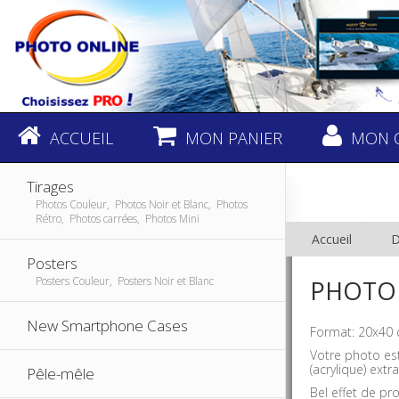
ACCUEIL
MON PANIER
MON 
Tirages
Photos Couleur, Photos Noir et Blanc, Photos
Rétro, Photos carrées, Photos Mini
Accueil
D
Posters
Posters Couleur, Posters Noir et Blanc
PHOTO 
New Smartphone Cases
Format: 20x40 
Votre photo es
(acrylique) extra
Pêle-mêle
Bel effet de pr