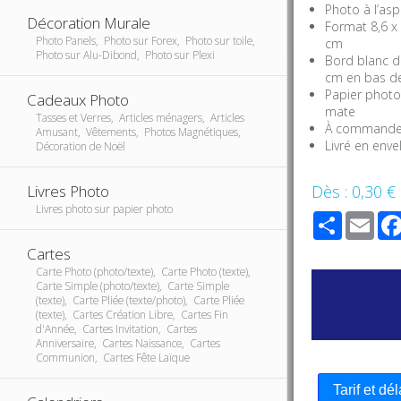
Photo à l’asp
Décoration Murale
Format 8,6 x 
Photo Panels, Photo sur Forex, Photo sur toile,
cm
Photo sur Alu-Dibond, Photo sur Plexi
Bord blanc de
cm en bas de
Papier photo 
Cadeaux Photo
mate
Tasses et Verres, Articles ménagers, Articles
À commander 
Amusant, Vêtements, Photos Magnétiques,
Livré en env
Décoration de Noël
Dès :
0,30 €
Livres Photo
Livres photo sur papier photo
Share
Ema
Cartes
Carte Photo (photo/texte), Carte Photo (texte),
Carte Simple (photo/texte), Carte Simple
(texte), Carte Pliée (texte/photo), Carte Pliée
(texte), Cartes Création Libre, Cartes Fin
d'Année, Cartes Invitation, Cartes
Anniversaire, Cartes Naissance, Cartes
Communion, Cartes Fête Laïque
Tarif et dé