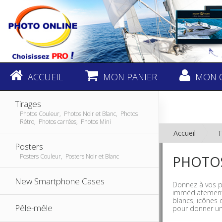
ACCUEIL
MON PANIER
MON 
Tirages
Photos Couleur, Photos Noir et Blanc, Photos
Rétro, Photos carrées, Photos Mini
Accueil
T
Posters
Posters Couleur, Posters Noir et Blanc
PHOTOS
New Smartphone Cases
Donnez à vos ph
immédiatement
blancs, icônes 
Pêle-mêle
pour donner un