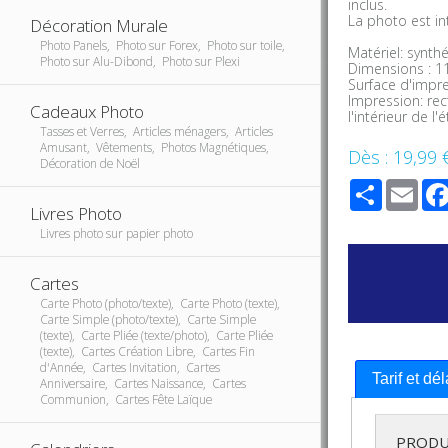
inclus.
La photo est in
Décoration Murale
Photo Panels, Photo sur Forex, Photo sur toile,
Matériel: synth
Photo sur Alu-Dibond, Photo sur Plexi
Dimensions : 1
Surface d'impr
Impression: rec
Cadeaux Photo
l'intérieur de l'é
Tasses et Verres, Articles ménagers, Articles
Amusant, Vêtements, Photos Magnétiques,
Dès :
19,99 
Décoration de Noël
Share
Ema
Livres Photo
Livres photo sur papier photo
Cartes
Carte Photo (photo/texte), Carte Photo (texte),
Carte Simple (photo/texte), Carte Simple
(texte), Carte Pliée (texte/photo), Carte Pliée
(texte), Cartes Création Libre, Cartes Fin
d'Année, Cartes Invitation, Cartes
Tarif et dé
Anniversaire, Cartes Naissance, Cartes
Communion, Cartes Fête Laïque
PRODU