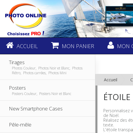
ACCUEIL
MON PANIER
MON 
Tirages
Photos Couleur, Photos Noir et Blanc, Photos
Rétro, Photos carrées, Photos Mini
Accueil
C
Posters
Posters Couleur, Posters Noir et Blanc
ÉTOILE
New Smartphone Cases
Personnalisez v
de Noël.
Réalisez des ét
Pêle-mêle
texte.
L'étoile transp