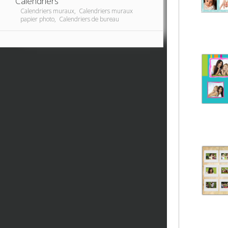
Calendriers
Calendriers muraux, Calendriers muraux
papier photo, Calendriers de bureau