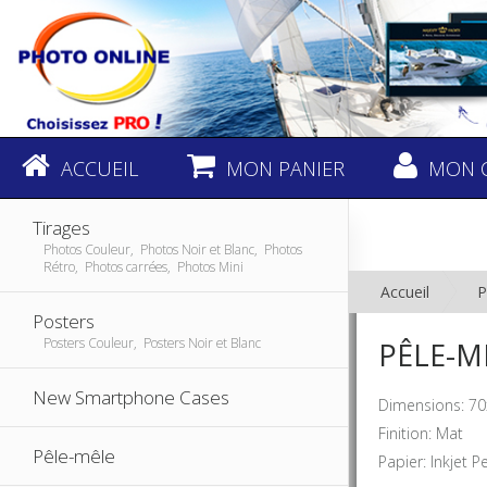
ACCUEIL
MON PANIER
MON 
Tirages
Photos Couleur, Photos Noir et Blanc, Photos
Rétro, Photos carrées, Photos Mini
Accueil
P
Posters
Posters Couleur, Posters Noir et Blanc
PÊLE-MÊ
New Smartphone Cases
Dimensions: 70
Finition: Mat
Pêle-mêle
Papier: Inkjet P