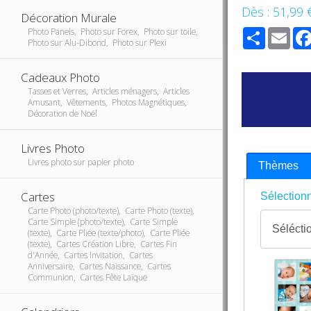
Dès :
51,99 
Décoration Murale
Share
Ema
Photo Panels, Photo sur Forex, Photo sur toile,
Photo sur Alu-Dibond, Photo sur Plexi
Cadeaux Photo
Tasses et Verres, Articles ménagers, Articles
Amusant, Vêtements, Photos Magnétiques,
Décoration de Noël
Livres Photo
Livres photo sur papier photo
Thèmes
Cartes
Sélectionn
Carte Photo (photo/texte), Carte Photo (texte),
Carte Simple (photo/texte), Carte Simple
(texte), Carte Pliée (texte/photo), Carte Pliée
(texte), Cartes Création Libre, Cartes Fin
d'Année, Cartes Invitation, Cartes
Anniversaire, Cartes Naissance, Cartes
Communion, Cartes Fête Laïque