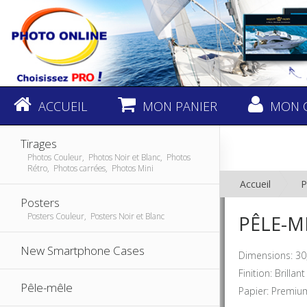
ACCUEIL
MON PANIER
MON 
Tirages
Photos Couleur, Photos Noir et Blanc, Photos
Rétro, Photos carrées, Photos Mini
Accueil
P
Posters
Posters Couleur, Posters Noir et Blanc
PÊLE-MÊ
New Smartphone Cases
Dimensions: 30
Finition: Brilla
Pêle-mêle
Papier: Premiu