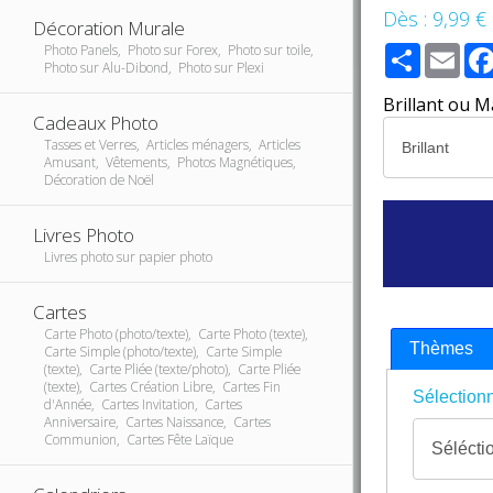
Dès :
9,99 €
Décoration Murale
Share
Ema
Photo Panels, Photo sur Forex, Photo sur toile,
Photo sur Alu-Dibond, Photo sur Plexi
Brillant ou M
Cadeaux Photo
Tasses et Verres, Articles ménagers, Articles
Amusant, Vêtements, Photos Magnétiques,
Décoration de Noël
Livres Photo
Livres photo sur papier photo
Cartes
Carte Photo (photo/texte), Carte Photo (texte),
Thèmes
Carte Simple (photo/texte), Carte Simple
(texte), Carte Pliée (texte/photo), Carte Pliée
(texte), Cartes Création Libre, Cartes Fin
Sélectionn
d'Année, Cartes Invitation, Cartes
Anniversaire, Cartes Naissance, Cartes
Communion, Cartes Fête Laïque