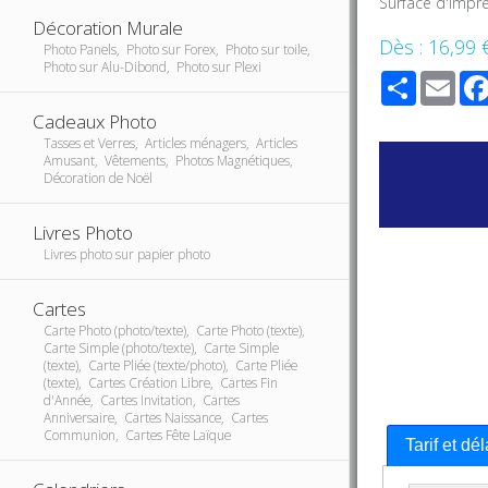
Surface d'impre
Décoration Murale
Dès :
16,99 
Photo Panels, Photo sur Forex, Photo sur toile,
Photo sur Alu-Dibond, Photo sur Plexi
Share
Ema
Cadeaux Photo
Tasses et Verres, Articles ménagers, Articles
Amusant, Vêtements, Photos Magnétiques,
Décoration de Noël
Livres Photo
Livres photo sur papier photo
Cartes
Carte Photo (photo/texte), Carte Photo (texte),
Carte Simple (photo/texte), Carte Simple
(texte), Carte Pliée (texte/photo), Carte Pliée
(texte), Cartes Création Libre, Cartes Fin
d'Année, Cartes Invitation, Cartes
Anniversaire, Cartes Naissance, Cartes
Communion, Cartes Fête Laïque
Tarif et dé