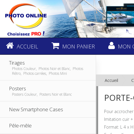
ACCUEIL
MON PANIER
MON 
Tirages
Photos Couleur, Photos Noir et Blanc, Photos
Rétro, Photos carrées, Photos Mini
Accueil
C
Posters
Posters Couleur, Posters Noir et Blanc
PORTE-
New Smartphone Cases
Pour accrocher 
Imitation cuir +
Pêle-mêle
Format: L 4 x 