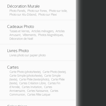
Décoration Murale
Photo Panels, Photo sur Forex, Photo sur toile,
Photo sur Alu-Dibond, Photo sur Plexi
Cadeaux Photo
Tasses et Verres, Articles ménagers, Articles
Amusant, Vêtements, Photos Magnétiques,
Décoration de Noël
Livres Photo
Livres photo sur papier photo
Cartes
Carte Photo (photo/texte), Carte Photo (texte),
Carte Simple (photo/texte), Carte Simple
(texte), Carte Pliée (texte/photo), Carte Pliée
(texte), Cartes Création Libre, Cartes Fin
d'Année, Cartes Invitation, Cartes
Anniversaire, Cartes Naissance, Cartes
Communion, Cartes Fête Laïque