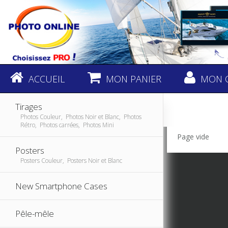
ACCUEIL
MON PANIER
MON 
Tirages
Photos Couleur, Photos Noir et Blanc, Photos
Rétro, Photos carrées, Photos Mini
Page vide
Posters
Posters Couleur, Posters Noir et Blanc
New Smartphone Cases
Pêle-mêle